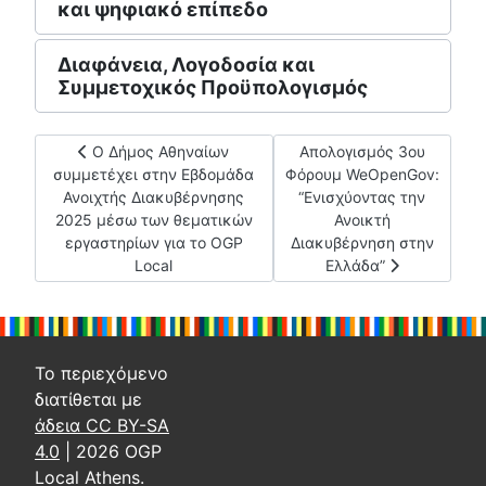
και ψηφιακό επίπεδο
Διαφάνεια, Λογοδοσία και
Συμμετοχικός Προϋπολογισμός
Προηγούμενο άρθρο: Ο Δήμος Αθηναίων συμμετέχει στη
Επόμενο άρθρο: Απολογισ
Ο Δήμος Αθηναίων
Απολογισμός 3ου
συμμετέχει στην Εβδομάδα
Φόρουμ WeOpenGov:
Ανοιχτής Διακυβέρνησης
“Ενισχύοντας την
2025 μέσω των θεματικών
Ανοικτή
εργαστηρίων για το OGP
Διακυβέρνηση στην
Local
Ελλάδα”
Το περιεχόμενο
διατίθεται με
άδεια CC BY-SA
4.0
| 2026 OGP
Local Athens.